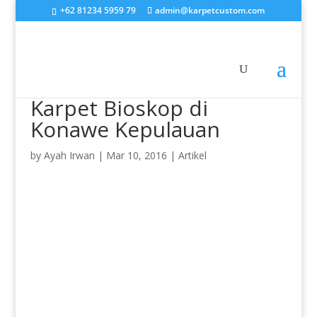
+62 81234 5959 79
admin@karpetcustom.com
Karpet Bioskop di
Konawe Kepulauan
by
Ayah Irwan
|
Mar 10, 2016
|
Artikel