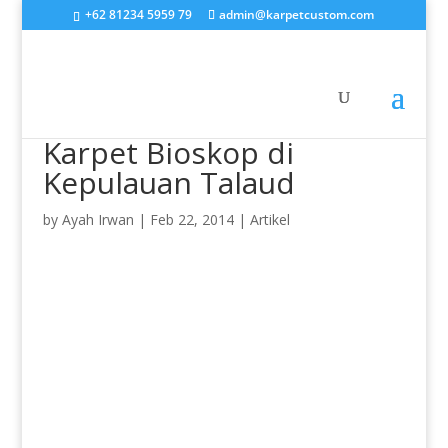
+62 81234 5959 79
admin@karpetcustom.com
Karpet Bioskop di
Kepulauan Talaud
by
Ayah Irwan
|
Feb 22, 2014
|
Artikel