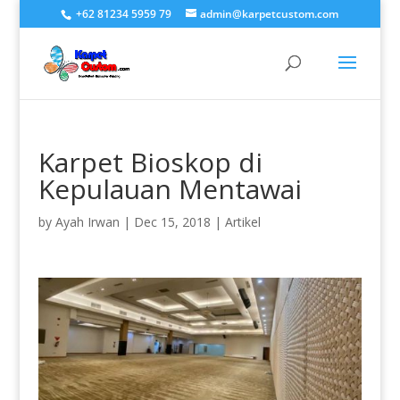
+62 81234 5959 79
admin@karpetcustom.com
Karpet Bioskop di
Kepulauan Mentawai
by
Ayah Irwan
|
Dec 15, 2018
|
Artikel