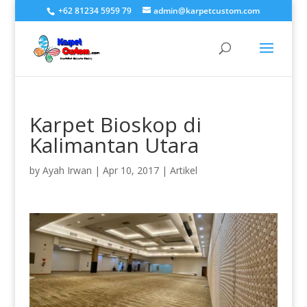
+62 81234 5959 79
admin@karpetcustom.com
Karpet Bioskop di
Kalimantan Utara
by
Ayah Irwan
|
Apr 10, 2017
|
Artikel