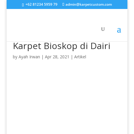
+62 81234 5959 79
admin@karpetcustom.com
Karpet Bioskop di Dairi
by
Ayah Irwan
|
Apr 28, 2021
|
Artikel