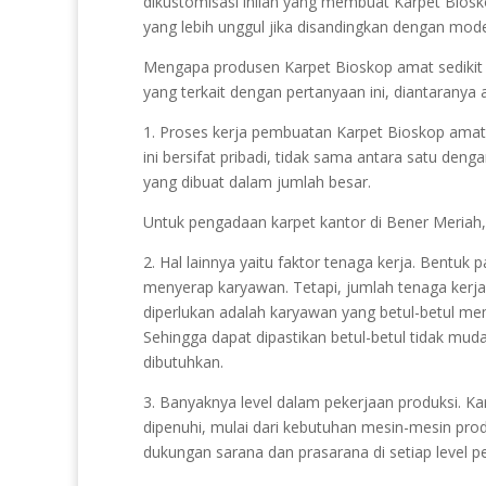
dikustomisasi inilah yang membuat Karpet Biosk
yang lebih unggul jika disandingkan dengan mod
Mengapa produsen Karpet Bioskop amat sedikit d
yang terkait dengan pertanyaan ini, diantaranya 
1. Proses kerja pembuatan Karpet Bioskop amat ko
ini bersifat pribadi, tidak sama antara satu deng
yang dibuat dalam jumlah besar.
Untuk pengadaan karpet kantor di Bener Meriah
2. Hal lainnya yaitu faktor tenaga kerja. Bentuk 
menyerap karyawan. Tetapi, jumlah tenaga kerja
diperlukan adalah karyawan yang betul-betul m
Sehingga dapat dipastikan betul-betul tidak mud
dibutuhkan.
3. Banyaknya level dalam pekerjaan produksi. Kar
dipenuhi, mulai dari kebutuhan mesin-mesin prod
dukungan sarana dan prasarana di setiap level p