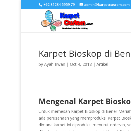
+62 81234 5959 79
admin@karpetcustom.com
Karpet Bioskop di Be
by
Ayah Irwan
|
Oct 4, 2018
|
Artikel
Mengenal Karpet Biosko
Untuk memesan Karpet Bioskop di Bener Meriah t
ada perusahaan yang memproduksi Karpet Bioskop
dimana karpet ini diproduksi menurut orderan, se