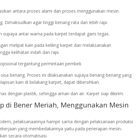
asikan antara proses alami dan proses menggunakan mesin.
 Dimaksudkan agar tinggi benang rata dan lebih rapi.
an supaya antar warna pada karpet terdapat garis tegas.
engan melipat kain pada keliling karpet dan melaksanakan
gga kelihatan indah dan rapi.
ya opsional tergantung permintaan pembeli.
a-sisa benang. Proses ini dilaksanakan supaya benang-benang yang
pisan kain di belakang karpet, dapat dibersihkan.
s dengan plastik, sehingga aman dari air. Karpet siap dikirim.
kop di Bener Meriah, Menggunakan Mesin
odern, pelaksanaannya hampir sama dengan pelaksanaan produksi
ekerjaan yang membedakannya yaitu pada penerapan mesin-
kan secara otomatisasi.