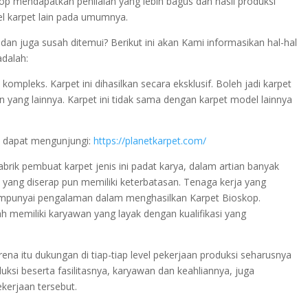
op mendapatkan penilaian yang lebih bagus dan hasil produksi
el karpet lain pada umumnya.
an juga susah ditemui? Berikut ini akan Kami informasikan hal-hal
adalah:
mpleks. Karpet ini dihasilkan secara eksklusif. Boleh jadi karpet
an yang lainnya. Karpet ini tidak sama dengan karpet model lainnya
, dapat mengunjungi:
https://planetkarpet.com/
pabrik pembuat karpet jenis ini padat karya, dalam artian banyak
 yang diserap pun memiliki keterbatasan. Tenaga kerja yang
empunyai pengalaman dalam menghasilkan Karpet Bioskop.
ah memiliki karyawan yang layak dengan kualifikasi yang
ena itu dukungan di tiap-tiap level pekerjaan produksi seharusnya
uksi beserta fasilitasnya, karyawan dan keahliannya, juga
ekerjaan tersebut.