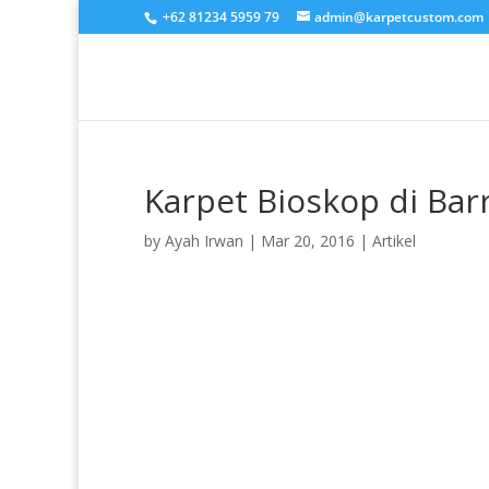
+62 81234 5959 79
admin@karpetcustom.com
Karpet Bioskop di Bar
by
Ayah Irwan
|
Mar 20, 2016
|
Artikel