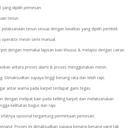
 yang dipilih pemesan.
kain tenun.
pelaksanaan tenun sesuai dengan kwalitas yang dipilih pembeli.
h operator mesin semi manual.
rpet dengan memakai lapisan kain khusus & melapisi dengan cairan
asikan antara proses alami & proses menggunakan mesin.
 Dimaksudkan supaya tinggi benang rata dan lebih rapi.
gar antar warna pada karpet terdapat garis tegas.
ukan dengan melipat kain pada keliling karpet dan melaksanakan
gga kelihatan bagus dan rapi.
ni sifatnya opsional tergantung permintaan pemesan.
a benang. Proses ini dimaksudkan supaya benang-benang yang tak