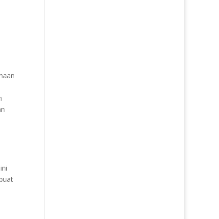
ahaan
h
an
ini
ibuat