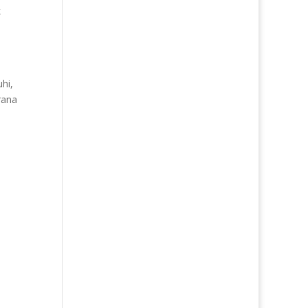
k
hi,
rana