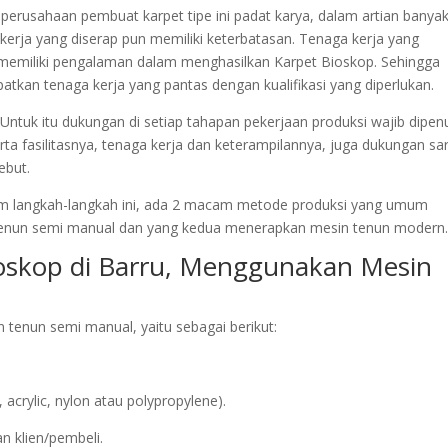
k perusahaan pembuat karpet tipe ini padat karya, dalam artian banya
kerja yang diserap pun memiliki keterbatasan. Tenaga kerja yang
r memiliki pengalaman dalam menghasilkan Karpet Bioskop. Sehingga
atkan tenaga kerja yang pantas dengan kualifikasi yang diperlukan.
Untuk itu dukungan di setiap tahapan pekerjaan produksi wajib dipenu
ta fasilitasnya, tenaga kerja dan keterampilannya, juga dukungan sa
ebut.
am langkah-langkah ini, ada 2 macam metode produksi yang umum
tenun semi manual dan yang kedua menerapkan mesin tenun modern.
ioskop di Barru, Menggunakan Mesin
tenun semi manual, yaitu sebagai berikut:
.
rylic, nylon atau polypropylene).
n klien/pembeli.