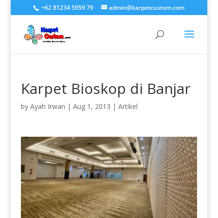
+62 81234 5959 79
admin@karpetcustom.com
Karpet Bioskop di Banjar
by
Ayah Irwan
|
Aug 1, 2013
|
Artikel