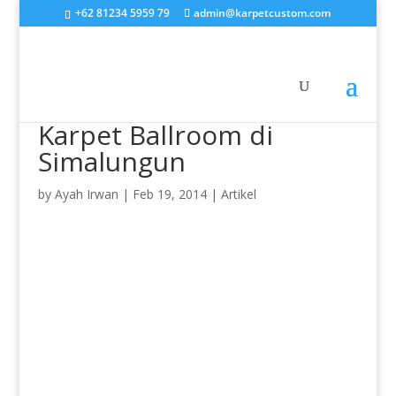
+62 81234 5959 79
admin@karpetcustom.com
Karpet Ballroom di
Simalungun
by
Ayah Irwan
|
Feb 19, 2014
|
Artikel