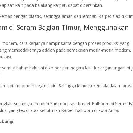
pisan kain pada belakang karpet, dapat dibersihkan.
kemas dengan plastik, sehingga aman dari lembab. Karpet siap dikirim
room di Seram Bagian Timur, Menggunakan
 modern, cara kerjanya hampir sama dengan proses produksi yang
 yang membedakannya adalah pada pemakaian mesin-mesin modern,
tisasi.
semua bahan baku ini di-impor dari negara lain. Ketergantungan ini 
.
harus di-impor dari negara lain. Sehingga kendala-kendala dalam pros
n alangkah susahnya menemukan produsen Karpet Ballroom di Seram B
olusi yang tepat atas kebutuhan Karpet Ballroom di kota Anda.
ubungi: