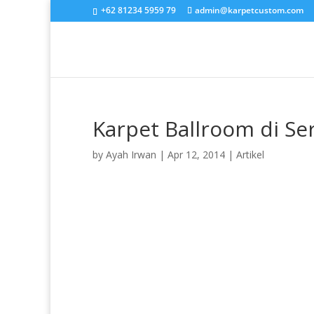
+62 81234 5959 79
admin@karpetcustom.com
Karpet Ballroom di S
by
Ayah Irwan
|
Apr 12, 2014
|
Artikel