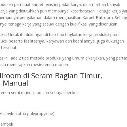
produsen pembuat karpet jenis ini padat karya, dalam artian banyak
erja yang dibutuhkan pun mempunyai keterbatasan. Tenaga kerja ya
mempunyai pengalaman dalam menghasilkan Karpet Ballroom. Sehin
ai tenaga kerja yang sesuai dengan kualifikasi yang diperlukan.
i. Untuk itu dukungan di tiap-tiap tingkatan kerja produksi patut
uksi beserta fasilitasnya, karyawan dan keahliannya, juga dukungan
 tersebut.
es ini, ada 2 tipe metode produksi yang umum dikerjakan, yang pert
dua menerapkan mesin tenun modern.
llroom di Seram Bagian Timur,
 Manual
enun semi manual, adalah sebagai berikut:
ic, nylon atau polypropylene).
pembeli.