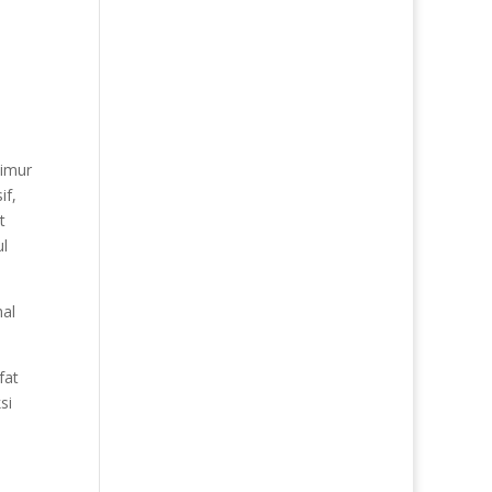
Timur
if,
t
ul
hal
fat
si