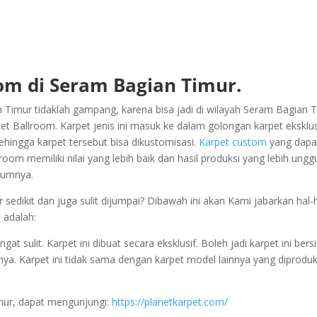
om di Seram Bagian Timur.
Timur tidaklah gampang, karena bisa jadi di wilayah Seram Bagian 
 Ballroom. Karpet jenis ini masuk ke dalam golongan karpet eksklus
ehingga karpet tersebut bisa dikustomisasi.
Karpet custom
yang dapa
oom memiliki nilai yang lebih baik dan hasil produksi yang lebih ungg
umumnya.
dikit dan juga sulit dijumpai? Dibawah ini akan Kami jabarkan hal-
 adalah:
 sulit. Karpet ini dibuat secara eksklusif. Boleh jadi karpet ini bersi
nya. Karpet ini tidak sama dengan karpet model lainnya yang diproduk
mur, dapat mengunjungi:
https://planetkarpet.com/