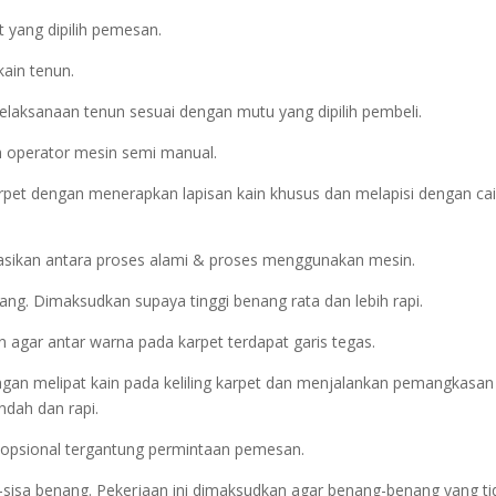
 yang dipilih pemesan.
kain tenun.
elaksanaan tenun sesuai dengan mutu yang dipilih pembeli.
h operator mesin semi manual.
rpet dengan menerapkan lapisan kain khusus dan melapisi dengan ca
asikan antara proses alami & proses menggunakan mesin.
g. Dimaksudkan supaya tinggi benang rata dan lebih rapi.
n agar antar warna pada karpet terdapat garis tegas.
dengan melipat kain pada keliling karpet dan menjalankan pemangkasan
ndah dan rapi.
ya opsional tergantung permintaan pemesan.
a-sisa benang. Pekerjaan ini dimaksudkan agar benang-benang yang ti