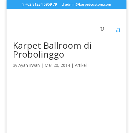
+62 81234 5959 79
admin@karpetcustom.com
Karpet Ballroom di
Probolinggo
by
Ayah Irwan
|
Mar 20, 2014
|
Artikel