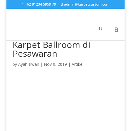
+62 81234 5959 79
admin@karpetcustom.com
Karpet Ballroom di
Pesawaran
by
Ayah Irwan
|
Nov 9, 2019
|
Artikel