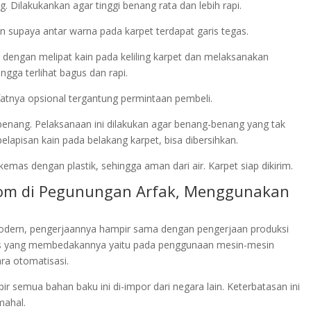
Dilakukankan agar tinggi benang rata dan lebih rapi.
n supaya antar warna pada karpet terdapat garis tegas.
kan dengan melipat kain pada keliling karpet dan melaksanakan
gga terlihat bagus dan rapi.
sifatnya opsional tergantung permintaan pembeli.
 benang. Pelaksanaan ini dilakukan agar benang-benang yang tak
lapisan kain pada belakang karpet, bisa dibersihkan.
emas dengan plastik, sehingga aman dari air. Karpet siap dikirim.
room di Pegunungan Arfak, Menggunakan
dern, pengerjaannya hampir sama dengan pengerjaan produksi
s yang membedakannya yaitu pada penggunaan mesin-mesin
ra otomatisasi.
r semua bahan baku ini di-impor dari negara lain. Keterbatasan ini
mahal.