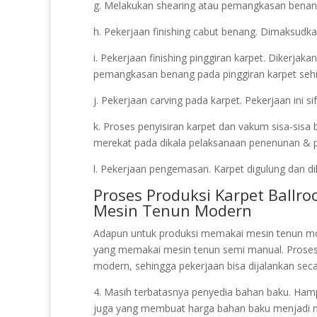
g. Melakukan shearing atau pemangkasan benang. 
h. Pekerjaan finishing cabut benang. Dimaksudka
i. Pekerjaan finishing pinggiran karpet. Dikerja
pemangkasan benang pada pinggiran karpet sehin
j. Pekerjaan carving pada karpet. Pekerjaan ini 
k. Proses penyisiran karpet dan vakum sisa-sisa
merekat pada dikala pelaksanaan penenunan & pe
l. Pekerjaan pengemasan. Karpet digulung dan dik
Proses Produksi Karpet Ball
Mesin Tenun Modern
Adapun untuk produksi memakai mesin tenun mo
yang memakai mesin tenun semi manual. Prose
modern, sehingga pekerjaan bisa dijalankan seca
4. Masih terbatasnya penyedia bahan baku. Hampi
juga yang membuat harga bahan baku menjadi 