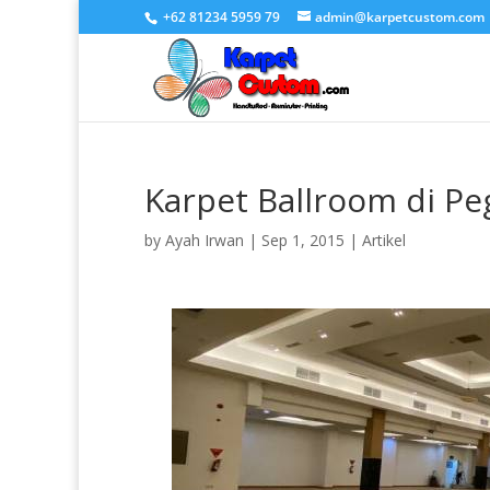
+62 81234 5959 79
admin@karpetcustom.com
Karpet Ballroom di P
by
Ayah Irwan
|
Sep 1, 2015
|
Artikel