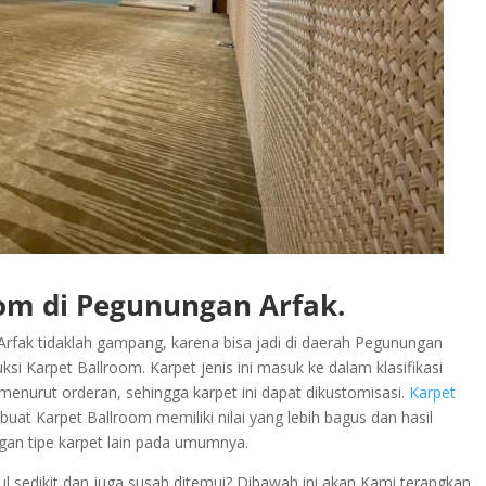
om di Pegunungan Arfak.
rfak tidaklah gampang, karena bisa jadi di daerah Pegunungan
i Karpet Ballroom. Karpet jenis ini masuk ke dalam klasifikasi
n menurut orderan, sehingga karpet ini dapat dikustomisasi.
Karpet
uat Karpet Ballroom memiliki nilai yang lebih bagus dan hasil
ngan tipe karpet lain pada umumnya.
 sedikit dan juga susah ditemui? Dibawah ini akan Kami terangkan