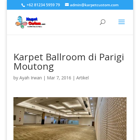
+62 81234 5959 79
admin@karpetcustom.com
Karpet Ballroom di Parigi
Moutong
by
Ayah Irwan
|
Mar 7, 2016
|
Artikel