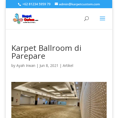
+62 81234 5959 79
admin@karpetcustom.com
Karpet Ballroom di
Parepare
by
Ayah Irwan
|
Jun 8, 2021
|
Artikel