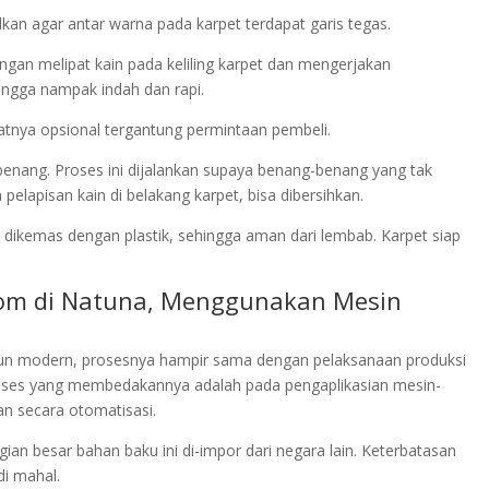
kan agar antar warna pada karpet terdapat garis tegas.
dengan melipat kain pada keliling karpet dan mengerjakan
ngga nampak indah dan rapi.
ifatnya opsional tergantung permintaan pembeli.
 benang. Proses ini dijalankan supaya benang-benang yang tak
elapisan kain di belakang karpet, bisa dibersihkan.
 dikemas dengan plastik, sehingga aman dari lembab. Karpet siap
room di Natuna, Menggunakan Mesin
un modern, prosesnya hampir sama dengan pelaksanaan produksi
oses yang membedakannya adalah pada pengaplikasian mesin-
an secara otomatisasi.
ian besar bahan baku ini di-impor dari negara lain. Keterbatasan
i mahal.