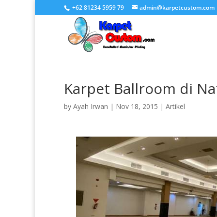
+62 81234 5959 79
admin@karpetcustom.com
Karpet Ballroom di N
by
Ayah Irwan
|
Nov 18, 2015
|
Artikel