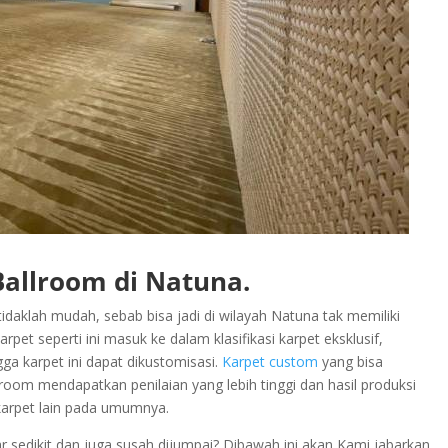
Ballroom di Natuna.
daklah mudah, sebab bisa jadi di wilayah Natuna tak memiliki
et seperti ini masuk ke dalam klasifikasi karpet eksklusif,
ga karpet ini dapat dikustomisasi.
Karpet custom
yang bisa
lroom mendapatkan penilaian yang lebih tinggi dan hasil produksi
 karpet lain pada umumnya.
sedikit dan juga susah dijumpai? Dibawah ini akan Kami jabarkan