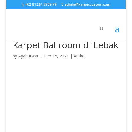
+62 81234 5959 79
admin@karpetcustom.com
Karpet Ballroom di Lebak
by
Ayah Irwan
|
Feb 15, 2021
|
Artikel