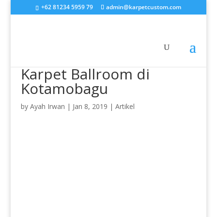
+62 81234 5959 79
admin@karpetcustom.com
Karpet Ballroom di
Kotamobagu
by
Ayah Irwan
|
Jan 8, 2019
|
Artikel