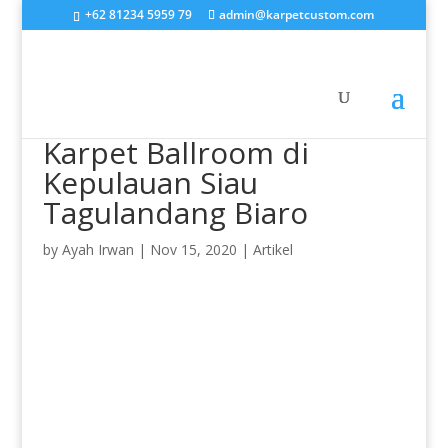
+62 81234 5959 79
admin@karpetcustom.com
Karpet Ballroom di
Kepulauan Siau
Tagulandang Biaro
by
Ayah Irwan
|
Nov 15, 2020
|
Artikel