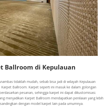
t Ballroom di Kepulauan
ambas tidaklah mudah, sebab bisa jadi di wilayah Kepulauan
arpet Ballroom. Karpet seperti ini masuk ke dalam golongan
n berdasarkan pesanan, sehingga karpet ini dapat dikustomisasi.
yang menjadikan Karpet Ballroom mendapatkan penilaian yang lebih
 disandingkan dengan model karpet lain pada umumnya.