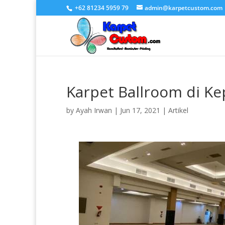
+62 81234 5959 79
admin@karpetcustom.com
Karpet Ballroom di K
by
Ayah Irwan
|
Jun 17, 2021
|
Artikel