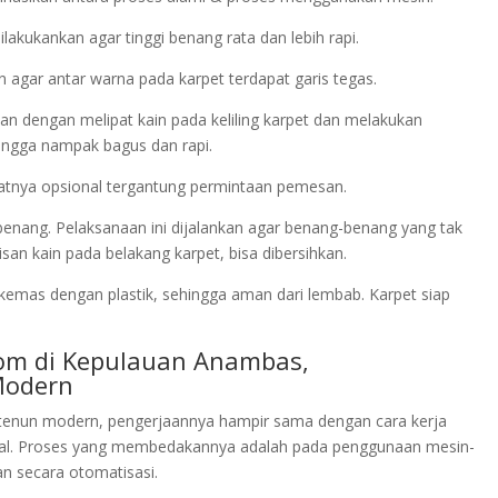
akukankan agar tinggi benang rata dan lebih rapi.
n agar antar warna pada karpet terdapat garis tegas.
nkan dengan melipat kain pada keliling karpet dan melakukan
ingga nampak bagus dan rapi.
sifatnya opsional tergantung permintaan pemesan.
 benang. Pelaksanaan ini dijalankan agar benang-benang yang tak
n kain pada belakang karpet, bisa dibersihkan.
ikemas dengan plastik, sehingga aman dari lembab. Karpet siap
oom di Kepulauan Anambas,
Modern
enun modern, pengerjaannya hampir sama dengan cara kerja
al. Proses yang membedakannya adalah pada penggunaan mesin-
an secara otomatisasi.