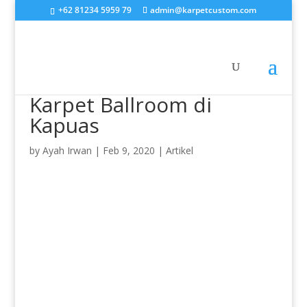
+62 81234 5959 79
admin@karpetcustom.com
Karpet Ballroom di
Kapuas
by
Ayah Irwan
|
Feb 9, 2020
|
Artikel