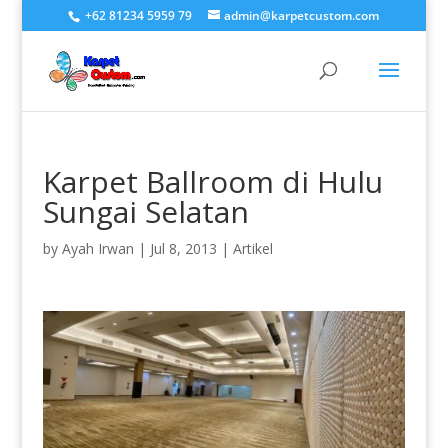
+62 81234 5959 79
admin@karpetcustom.com
Karpet Ballroom di Hulu
Sungai Selatan
by
Ayah Irwan
|
Jul 8, 2013
|
Artikel