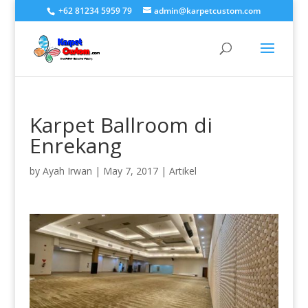
+62 81234 5959 79
admin@karpetcustom.com
Karpet Ballroom di
Enrekang
by
Ayah Irwan
|
May 7, 2017
|
Artikel