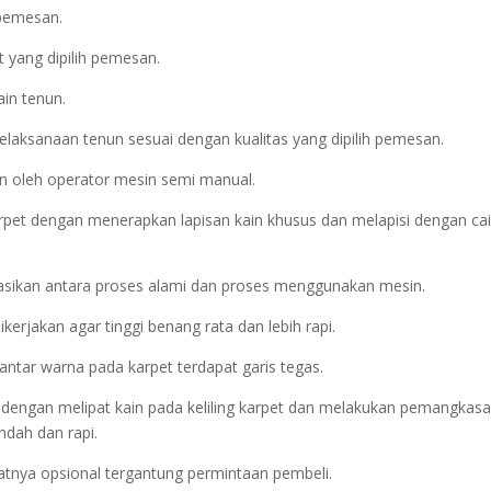
/pemesan.
 yang dipilih pemesan.
ain tenun.
elaksanaan tenun sesuai dengan kualitas yang dipilih pemesan.
n oleh operator mesin semi manual.
rpet dengan menerapkan lapisan kain khusus dan melapisi dengan ca
asikan antara proses alami dan proses menggunakan mesin.
erjakan agar tinggi benang rata dan lebih rapi.
 antar warna pada karpet terdapat garis tegas.
kan dengan melipat kain pada keliling karpet dan melakukan pemangkas
ndah dan rapi.
ifatnya opsional tergantung permintaan pembeli.