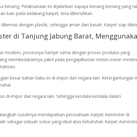
isa benang. Pelaksanaan ini dijalankan supaya benang-benang yang ta
n kain pada belakang karpet, bisa dibersihkan.
dikemas dengan plastik, sehingga aman dari basah. Karpet siap dikir
nster di Tanjung Jabung Barat, Menggunak
un modern, prosesnya hampir sama dengan proses produksi yang
yang membedakannya yakni pada pengaplikasian mesin-mesin moder
atisasi.
an besar bahan baku ini di-impor dari negara lain. Ketergantungan i
mahal.
rus di-impor dari negara lain. Sehingga kendala-kendala dalam
an alangkah susahnya mendapatkan perusahaan Karpet Axminster di
ir sebagai sebuah solusi yang ideal atas kebutuhan Karpet Axminste