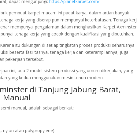
arat, dapat mengunjungi:
https://planetkarpet.com/
 pabrik pembuat karpet macam ini padat karya, dalam artian banyak
 tenaga kerja yang diserap pun mempunyai keterbatasan. Tenaga ker
r-benar mempunyai pengalaman dalam menghasilkan Karpet Axminster
unyai tenaga kerja yang cocok dengan kualifikasi yang dibutuhkan.
Karena itu dukungan di setiap tingkatan proses produksi seharusnya
ksi beserta fasilitasnya, tenaga kerja dan keterampilannya, juga
an pekerjaan tersebut.
rjaan ini, ada 2 model sistem produksi yang umum dikerjakan, yang
 dan yang kedua menggunakan mesin tenun modern.
minster di Tanjung Jabung Barat,
 Manual
semi manual, adalah sebagai berikut:
 nylon atau polypropylene).