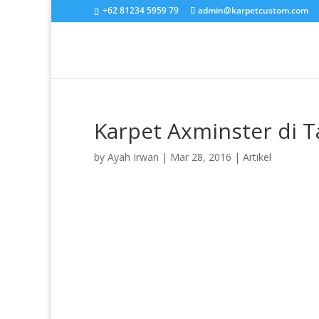
+62 81234 5959 79
admin@karpetcustom.com
Karpet Axminster di T
by
Ayah Irwan
|
Mar 28, 2016
|
Artikel