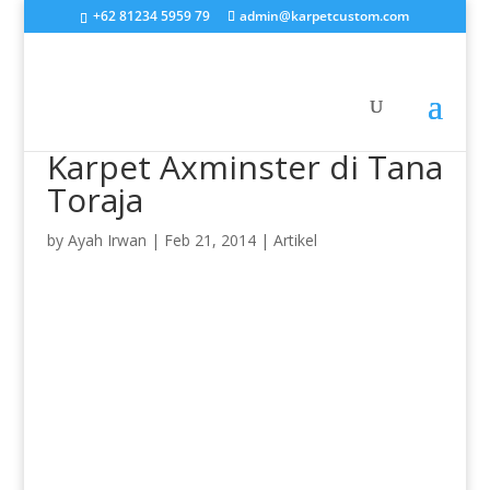
+62 81234 5959 79
admin@karpetcustom.com
Karpet Axminster di Tana
Toraja
by
Ayah Irwan
|
Feb 21, 2014
|
Artikel