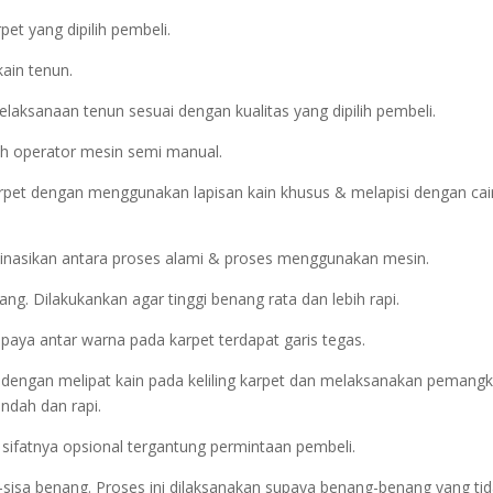
et yang dipilih pembeli.
kain tenun.
laksanaan tenun sesuai dengan kualitas yang dipilih pembeli.
eh operator mesin semi manual.
rpet dengan menggunakan lapisan kain khusus & melapisi dengan cai
inasikan antara proses alami & proses menggunakan mesin.
. Dilakukankan agar tinggi benang rata dan lebih rapi.
upaya antar warna pada karpet terdapat garis tegas.
kan dengan melipat kain pada keliling karpet dan melaksanakan pemang
ndah dan rapi.
i sifatnya opsional tergantung permintaan pembeli.
-sisa benang. Proses ini dilaksanakan supaya benang-benang yang ti