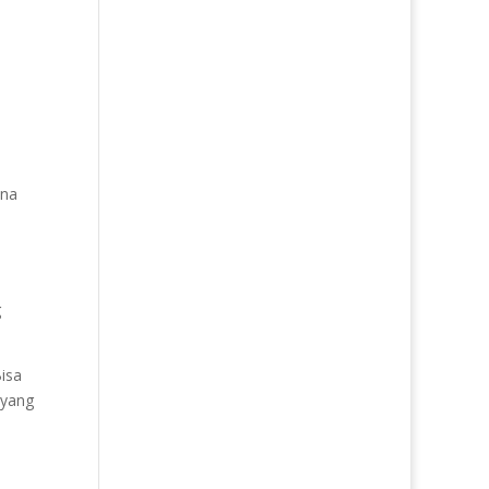
ana
g
isa
 yang