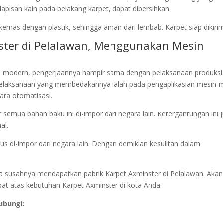
pisan kain pada belakang karpet, dapat dibersihkan.
kemas dengan plastik, sehingga aman dari lembab. Karpet siap dikirim
nster di Pelalawan, Menggunakan Mesin
n modern, pengerjaannya hampir sama dengan pelaksanaan produksi
elaksanaan yang membedakannya ialah pada pengaplikasian mesin-
ara otomatisasi.
semua bahan baku ini di-impor dari negara lain. Ketergantungan ini 
al.
rus di-impor dari negara lain. Dengan demikian kesulitan dalam
tapa susahnya mendapatkan pabrik Karpet Axminster di Pelalawan. Akan
epat atas kebutuhan Karpet Axminster di kota Anda.
ubungi: