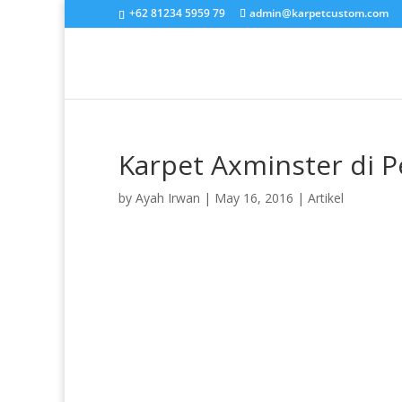
+62 81234 5959 79
admin@karpetcustom.com
Karpet Axminster di P
by
Ayah Irwan
|
May 16, 2016
|
Artikel