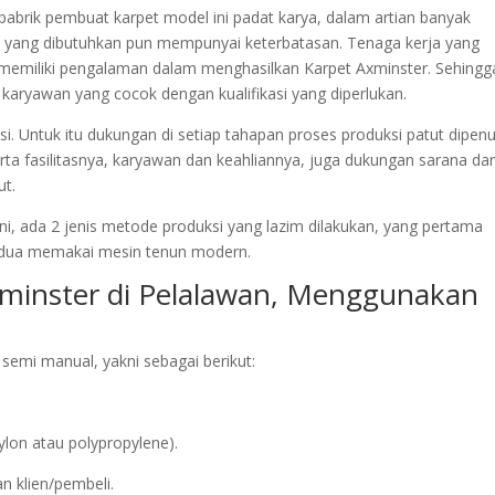
 pabrik pembuat karpet model ini padat karya, dalam artian banyak
a yang dibutuhkan pun mempunyai keterbatasan. Tenaga kerja yang
 memiliki pengalaman dalam menghasilkan Karpet Axminster. Sehingg
karyawan yang cocok dengan kualifikasi yang diperlukan.
. Untuk itu dukungan di setiap tahapan proses produksi patut dipenu
rta fasilitasnya, karyawan dan keahliannya, juga dukungan sarana da
ut.
ni, ada 2 jenis metode produksi yang lazim dilakukan, yang pertama
dua memakai mesin tenun modern.
xminster di Pelalawan, Menggunakan
emi manual, yakni sebagai berikut:
ylon atau polypropylene).
n klien/pembeli.