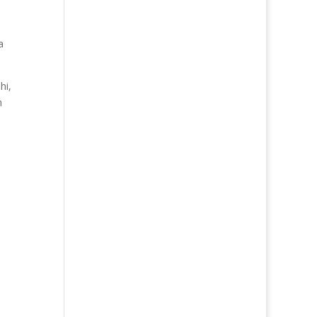
a
hi,
n