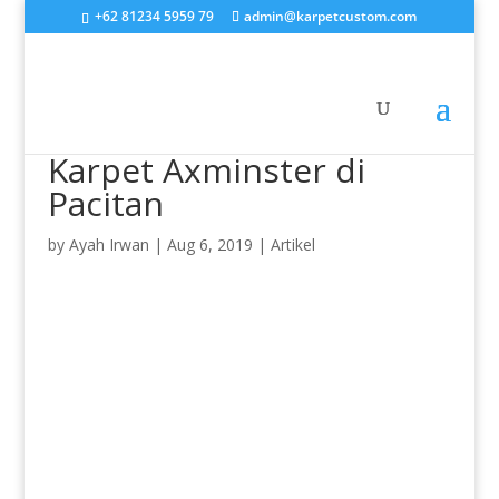
+62 81234 5959 79
admin@karpetcustom.com
Karpet Axminster di
Pacitan
by
Ayah Irwan
|
Aug 6, 2019
|
Artikel