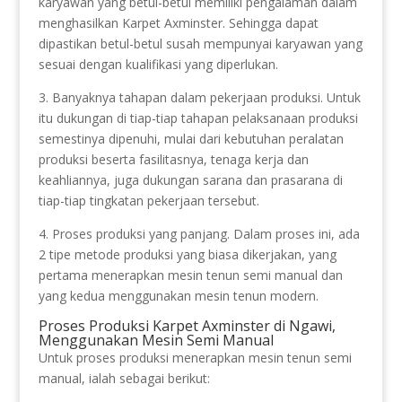
karyawan yang betul-betul memiliki pengalaman dalam
menghasilkan Karpet Axminster. Sehingga dapat
dipastikan betul-betul susah mempunyai karyawan yang
sesuai dengan kualifikasi yang diperlukan.
3. Banyaknya tahapan dalam pekerjaan produksi. Untuk
itu dukungan di tiap-tiap tahapan pelaksanaan produksi
semestinya dipenuhi, mulai dari kebutuhan peralatan
produksi beserta fasilitasnya, tenaga kerja dan
keahliannya, juga dukungan sarana dan prasarana di
tiap-tiap tingkatan pekerjaan tersebut.
4. Proses produksi yang panjang. Dalam proses ini, ada
2 tipe metode produksi yang biasa dikerjakan, yang
pertama menerapkan mesin tenun semi manual dan
yang kedua menggunakan mesin tenun modern.
Proses Produksi Karpet Axminster di Ngawi,
Menggunakan Mesin Semi Manual
Untuk proses produksi menerapkan mesin tenun semi
manual, ialah sebagai berikut: