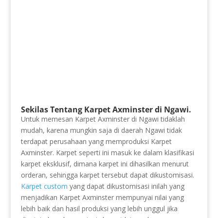
Sekilas Tentang Karpet Axminster di Ngawi.
Untuk memesan Karpet Axminster di Ngawi tidaklah
mudah, karena mungkin saja di daerah Ngawi tidak
terdapat perusahaan yang memproduksi Karpet
Axminster. Karpet seperti ini masuk ke dalam klasifikasi
karpet eksklusif, dimana karpet ini dihasilkan menurut
orderan, sehingga karpet tersebut dapat dikustomisasi.
Karpet custom
yang dapat dikustomisasi inilah yang
menjadikan Karpet Axminster mempunyai nilai yang
lebih baik dan hasil produksi yang lebih unggul jika