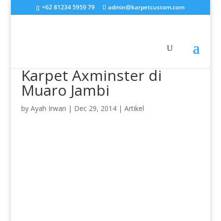
+62 81234 5959 79
admin@karpetcustom.com
Karpet Axminster di
Muaro Jambi
by
Ayah Irwan
|
Dec 29, 2014
|
Artikel