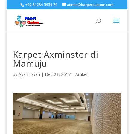
+62 81234 5959 79
admin@karpetcustom.com
Karpet Axminster di
Mamuju
by
Ayah Irwan
|
Dec 29, 2017
|
Artikel