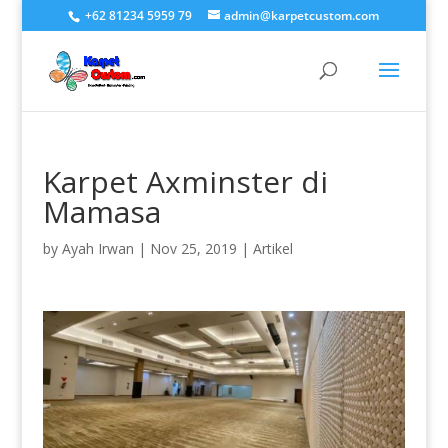
+62 81234 5959 79
admin@karpetcustom.com
Karpet Axminster di
Mamasa
by
Ayah Irwan
|
Nov 25, 2019
|
Artikel