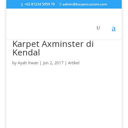
+62 81234 5959 79
admin@karpetcustom.com
Karpet Axminster di
Kendal
by
Ayah Irwan
|
Jun 2, 2017
|
Artikel