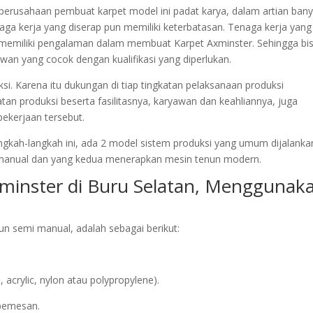
k perusahaan pembuat karpet model ini padat karya, dalam artian ban
ga kerja yang diserap pun memiliki keterbatasan. Tenaga kerja yang
r memiliki pengalaman dalam membuat Karpet Axminster. Sehingga bi
an yang cocok dengan kualifikasi yang diperlukan.
i. Karena itu dukungan di tiap tingkatan pelaksanaan produksi
tan produksi beserta fasilitasnya, karyawan dan keahliannya, juga
ekerjaan tersebut.
ngkah-langkah ini, ada 2 model sistem produksi yang umum dijalanka
anual dan yang kedua menerapkan mesin tenun modern.
xminster di Buru Selatan, Menggunak
n semi manual, adalah sebagai berikut:
crylic, nylon atau polypropylene).
/pemesan.