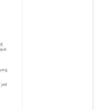
ng
apat
 yang
 jadi