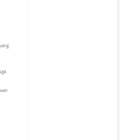
yang
juga
naan
.