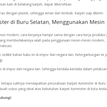
n kain di belakang karpet, dapat dibersihkan.
as dengan plastik, sehingga aman dari lembab. Karpet siap dikirim.
ster di Buru Selatan, Menggunakan Mesin
un modern, cara kerjanya hampir sama dengan cara kerja produksi 
yang membedakannya ialah pada penggunaan mesin-mesin modern,
atisasi.
edikit bahan baku ini di-impor dari negara lain. Ketergantungan ini 
i.
s di-impor dari negara lain. Sehingga kendala-kendala dalam pelaksa
an betapa sulitnya mendapatkan perusahaan Karpet Axminster di Buru
uah solusi yang ideal atas kebutuhan Karpet Axminster di kota Anda
ubungi: