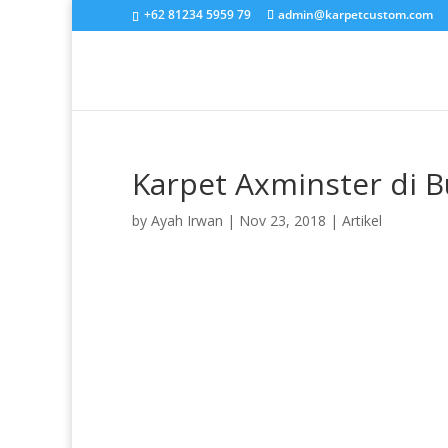
+62 81234 5959 79
admin@karpetcustom.com
Karpet Axminster di B
by
Ayah Irwan
|
Nov 23, 2018
|
Artikel