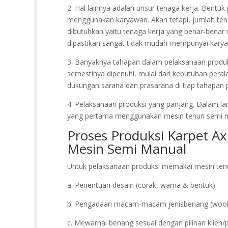
2. Hal lainnya adalah unsur tenaga kerja. Bentu
menggunakan karyawan. Akan tetapi, jumlah tena
dibutuhkan yaitu tenaga kerja yang benar-bena
dipastikan sangat tidak mudah mempunyai karyaw
3. Banyaknya tahapan dalam pelaksanaan produks
semestinya dipenuhi, mulai dari kebutuhan perala
dukungan sarana dan prasarana di tiap tahapan p
4. Pelaksanaan produksi yang panjang. Dalam la
yang pertama menggunakan mesin tenun semi m
Proses Produksi Karpet A
Mesin Semi Manual
Untuk pelaksanaan produksi memakai mesin tenu
a. Penentuan desain (corak, warna & bentuk).
b. Pengadaan macam-macam jenisbenang (wool, a
c. Mewarnai benang sesuai dengan pilihan klien