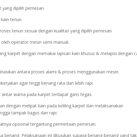
 yang dipilih pemesan.
 kain tenun.
oses tenun sesuai dengan kualitas yang dipilih pemesan.
 oleh operator mesin semi manual.
ng karpet dengan memakai lapisan kain khusus & melapisi dengan c
inasikan antara proses alami & proses menggunakan mesin.
erjakan agar tinggi benang rata dan lebih rapi.
r antar warna pada karpet terdapat garis tegas.
ankan dengan melipat kain pada keliling karpet dan melaksanakan
ngga tampak bagus dan rapi.
sifatnya opsional tergantung permintaan pemesan.
isa benang. Pelaksanaan ini ditujukan supaya benang-benang yang tak