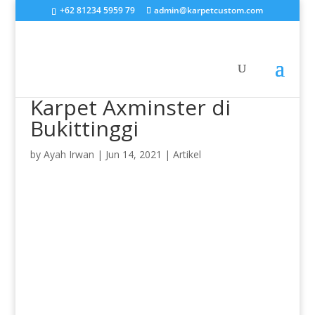
+62 81234 5959 79
admin@karpetcustom.com
Karpet Axminster di
Bukittinggi
by
Ayah Irwan
|
Jun 14, 2021
|
Artikel