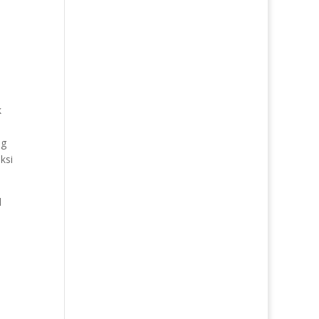
k
ng
ksi
l