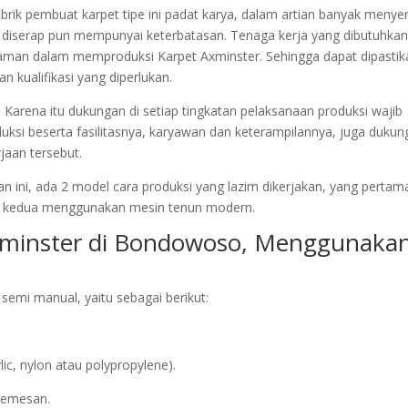
pabrik pembuat karpet tipe ini padat karya, dalam artian banyak menye
g diserap pun mempunyai keterbatasan. Tenaga kerja yang dibutuhkan
alaman dalam memproduksi Karpet Axminster. Sehingga dapat dipastik
 kualifikasi yang diperlukan.
Karena itu dukungan di setiap tingkatan pelaksanaan produksi wajib
uksi beserta fasilitasnya, karyawan dan keterampilannya, juga dukun
jaan tersebut.
n ini, ada 2 model cara produksi yang lazim dikerjakan, yang pertam
g kedua menggunakan mesin tenun modern.
Axminster di Bondowoso, Menggunaka
emi manual, yaitu sebagai berikut:
c, nylon atau polypropylene).
/pemesan.