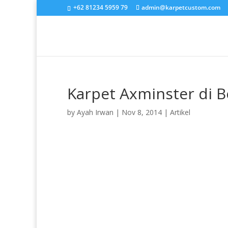
+62 81234 5959 79
admin@karpetcustom.com
Karpet Axminster di
by
Ayah Irwan
|
Nov 8, 2014
|
Artikel