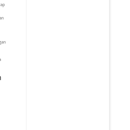
rap
an
gan
a
n