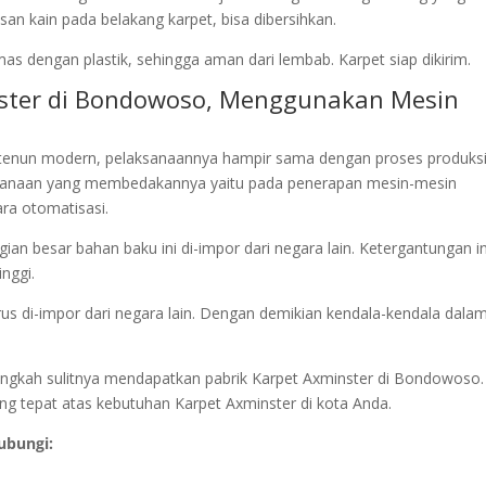
an kain pada belakang karpet, bisa dibersihkan.
as dengan plastik, sehingga aman dari lembab. Karpet siap dikirim.
nster di Bondowoso, Menggunakan Mesin
tenun modern, pelaksanaannya hampir sama dengan proses produks
sanaan yang membedakannya yaitu pada penerapan mesin-mesin
ra otomatisasi.
an besar bahan baku ini di-impor dari negara lain. Ketergantungan in
nggi.
rus di-impor dari negara lain. Dengan demikian kendala-kendala dala
 alangkah sulitnya mendapatkan pabrik Karpet Axminster di Bondowoso.
ang tepat atas kebutuhan Karpet Axminster di kota Anda.
ubungi: