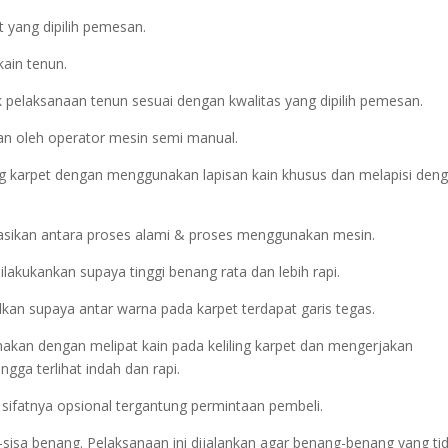
 yang dipilih pemesan.
kain tenun.
 pelaksanaan tenun sesuai dengan kwalitas yang dipilih pemesan.
an oleh operator mesin semi manual.
g karpet dengan menggunakan lapisan kain khusus dan melapisi den
asikan antara proses alami & proses menggunakan mesin.
akukankan supaya tinggi benang rata dan lebih rapi.
kan supaya antar warna pada karpet terdapat garis tegas.
sanakan dengan melipat kain pada keliling karpet dan mengerjakan
ga terlihat indah dan rapi.
i sifatnya opsional tergantung permintaan pembeli.
-sisa benang. Pelaksanaan ini dijalankan agar benang-benang yang ti