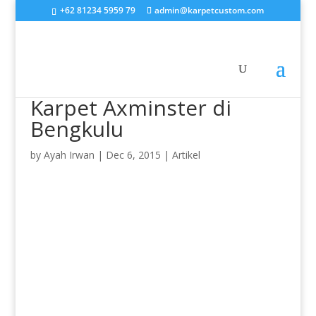
+62 81234 5959 79
admin@karpetcustom.com
Karpet Axminster di
Bengkulu
by
Ayah Irwan
|
Dec 6, 2015
|
Artikel