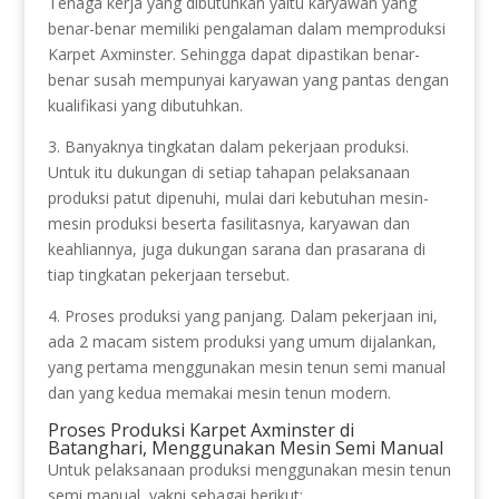
Tenaga kerja yang dibutuhkan yaitu karyawan yang
benar-benar memiliki pengalaman dalam memproduksi
Karpet Axminster. Sehingga dapat dipastikan benar-
benar susah mempunyai karyawan yang pantas dengan
kualifikasi yang dibutuhkan.
3. Banyaknya tingkatan dalam pekerjaan produksi.
Untuk itu dukungan di setiap tahapan pelaksanaan
produksi patut dipenuhi, mulai dari kebutuhan mesin-
mesin produksi beserta fasilitasnya, karyawan dan
keahliannya, juga dukungan sarana dan prasarana di
tiap tingkatan pekerjaan tersebut.
4. Proses produksi yang panjang. Dalam pekerjaan ini,
ada 2 macam sistem produksi yang umum dijalankan,
yang pertama menggunakan mesin tenun semi manual
dan yang kedua memakai mesin tenun modern.
Proses Produksi Karpet Axminster di
Batanghari, Menggunakan Mesin Semi Manual
Untuk pelaksanaan produksi menggunakan mesin tenun
semi manual, yakni sebagai berikut: