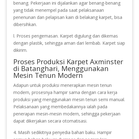
benang. Pekerjaan ini dijalankan agar benang-benang
yang tidak menempel pada saat pelaksanaan
penenunan dan pelapisan kain di belakang karpet, bisa
dibersihkan.
l. Proses pengemasan. Karpet digulung dan dikemas
dengan plastik, sehingga aman dari lembab. Karpet siap
dikirim.
Proses Produksi Karpet Axminster
di Batanghari, Menggunakan
Mesin Tenun Modern
Adapun untuk produksi menerapkan mesin tenun
modern, prosesnya hampir sama dengan cara kerja
produksi yang menggunakan mesin tenun semi manual.
Pelaksanaan yang membedakannya ialah pada
penerapan mesin-mesin modern, sehingga pekerjaan
dapat dikerjakan secara otomatisasi.
4. Masih sedikitnya penyedia bahan baku. Hampir