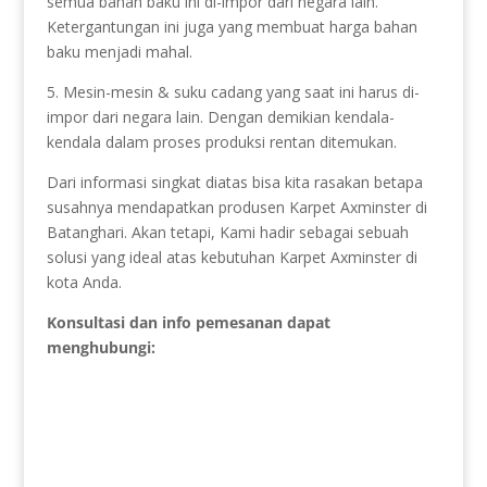
semua bahan baku ini di-impor dari negara lain.
Ketergantungan ini juga yang membuat harga bahan
baku menjadi mahal.
5. Mesin-mesin & suku cadang yang saat ini harus di-
impor dari negara lain. Dengan demikian kendala-
kendala dalam proses produksi rentan ditemukan.
Dari informasi singkat diatas bisa kita rasakan betapa
susahnya mendapatkan produsen Karpet Axminster di
Batanghari. Akan tetapi, Kami hadir sebagai sebuah
solusi yang ideal atas kebutuhan Karpet Axminster di
kota Anda.
Konsultasi dan info pemesanan dapat
menghubungi: