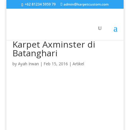
+62 81234 5959 79
admin@karpetcustom.com
Karpet Axminster di
Batanghari
by
Ayah Irwan
|
Feb 15, 2016
|
Artikel