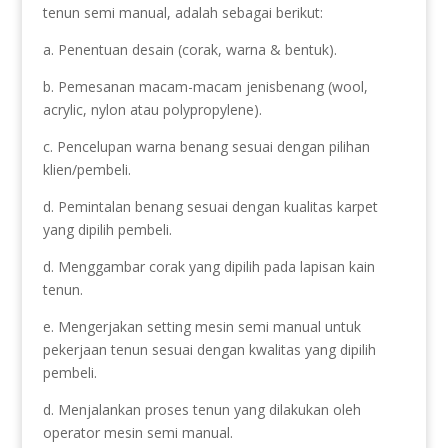
tenun semi manual, adalah sebagai berikut:
a. Penentuan desain (corak, warna & bentuk).
b. Pemesanan macam-macam jenisbenang (wool,
acrylic, nylon atau polypropylene).
c. Pencelupan warna benang sesuai dengan pilihan
klien/pembeli.
d. Pemintalan benang sesuai dengan kualitas karpet
yang dipilih pembeli.
d. Menggambar corak yang dipilih pada lapisan kain
tenun.
e. Mengerjakan setting mesin semi manual untuk
pekerjaan tenun sesuai dengan kwalitas yang dipilih
pembeli.
d. Menjalankan proses tenun yang dilakukan oleh
operator mesin semi manual.