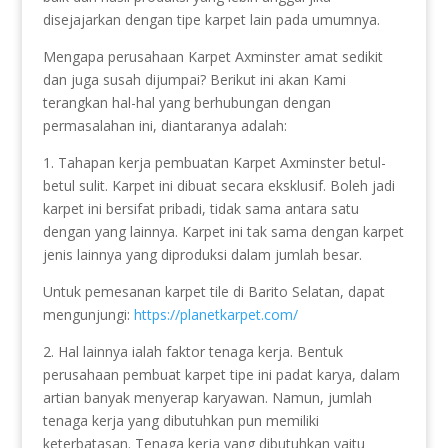
disejajarkan dengan tipe karpet lain pada umumnya.
Mengapa perusahaan Karpet Axminster amat sedikit
dan juga susah dijumpai? Berikut ini akan Kami
terangkan hal-hal yang berhubungan dengan
permasalahan ini, diantaranya adalah:
1. Tahapan kerja pembuatan Karpet Axminster betul-
betul sulit. Karpet ini dibuat secara eksklusif. Boleh jadi
karpet ini bersifat pribadi, tidak sama antara satu
dengan yang lainnya. Karpet ini tak sama dengan karpet
jenis lainnya yang diproduksi dalam jumlah besar.
Untuk pemesanan karpet tile di Barito Selatan, dapat
mengunjungi:
https://planetkarpet.com/
2. Hal lainnya ialah faktor tenaga kerja. Bentuk
perusahaan pembuat karpet tipe ini padat karya, dalam
artian banyak menyerap karyawan. Namun, jumlah
tenaga kerja yang dibutuhkan pun memiliki
keterbatasan. Tenaga kerja yang dibutuhkan yaitu