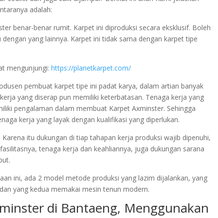
antaranya adalah:
r benar-benar rumit. Karpet ini diproduksi secara eksklusif. Boleh
atu dengan yang lainnya. Karpet ini tidak sama dengan karpet tipe
pat mengunjungi:
https://planetkarpet.com/
produsen pembuat karpet tipe ini padat karya, dalam artian banyak
kerja yang diserap pun memiliki keterbatasan. Tenaga kerja yang
miliki pengalaman dalam membuat Karpet Axminster. Sehingga
enaga kerja yang layak dengan kualifikasi yang diperlukan.
Karena itu dukungan di tiap tahapan kerja produksi wajib dipenuhi,
fasilitasnya, tenaga kerja dan keahliannya, juga dukungan sarana
but.
aan ini, ada 2 model metode produksi yang lazim dijalankan, yang
dan yang kedua memakai mesin tenun modern.
xminster di Bantaeng, Menggunakan