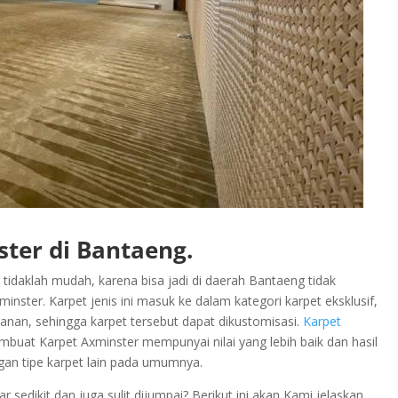
ter di Bantaeng.
idaklah mudah, karena bisa jadi di daerah Bantaeng tidak
ster. Karpet jenis ini masuk ke dalam kategori karpet eksklusif,
anan, sehingga karpet tersebut dapat dikustomisasi.
Karpet
mbuat Karpet Axminster mempunyai nilai yang lebih baik dan hasil
ngan tipe karpet lain pada umumnya.
sedikit dan juga sulit dijumpai? Berikut ini akan Kami jelaskan