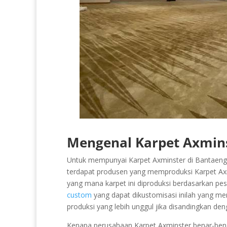
Mengenal Karpet Axmins
Untuk mempunyai Karpet Axminster di Bantaeng t
terdapat produsen yang memproduksi Karpet Axmin
yang mana karpet ini diproduksi berdasarkan pes
custom
yang dapat dikustomisasi inilah yang me
produksi yang lebih unggul jika disandingkan de
Kenapa perusahaan Karpet Axminster benar-benar 