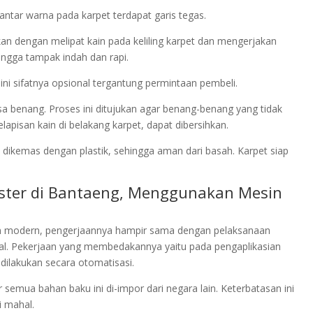
 antar warna pada karpet terdapat garis tegas.
nakan dengan melipat kain pada keliling karpet dan mengerjakan
ngga tampak indah dan rapi.
ini sifatnya opsional tergantung permintaan pembeli.
isa benang. Proses ini ditujukan agar benang-benang yang tidak
pisan kain di belakang karpet, dapat dibersihkan.
 dikemas dengan plastik, sehingga aman dari basah. Karpet siap
nster di Bantaeng, Menggunakan Mesin
n modern, pengerjaannya hampir sama dengan pelaksanaan
l. Pekerjaan yang membedakannya yaitu pada pengaplikasian
ilakukan secara otomatisasi.
semua bahan baku ini di-impor dari negara lain. Keterbatasan ini
 mahal.