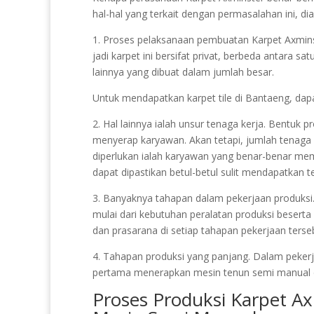
hal-hal yang terkait dengan permasalahan ini, di
1. Proses pelaksanaan pembuatan Karpet Axminste
jadi karpet ini bersifat privat, berbeda antara s
lainnya yang dibuat dalam jumlah besar.
Untuk mendapatkan karpet tile di Bantaeng, da
2. Hal lainnya ialah unsur tenaga kerja. Bentuk 
menyerap karyawan. Akan tetapi, jumlah tenaga 
diperlukan ialah karyawan yang benar-benar me
dapat dipastikan betul-betul sulit mendapatkan t
3. Banyaknya tahapan dalam pekerjaan produksi. 
mulai dari kebutuhan peralatan produksi beserta 
dan prasarana di setiap tahapan pekerjaan terse
4. Tahapan produksi yang panjang. Dalam pekerj
pertama menerapkan mesin tenun semi manual 
Proses Produksi Karpet A