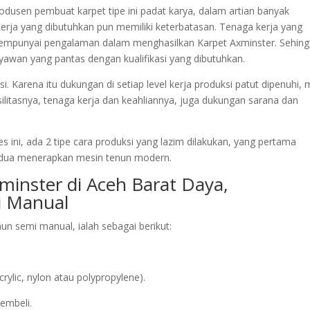
produsen pembuat karpet tipe ini padat karya, dalam artian banyak
rja yang dibutuhkan pun memiliki keterbatasan. Tenaga kerja yang
l mempunyai pengalaman dalam menghasilkan Karpet Axminster. Sehin
yawan yang pantas dengan kualifikasi yang dibutuhkan.
 Karena itu dukungan di setiap level kerja produksi patut dipenuhi, 
ilitasnya, tenaga kerja dan keahliannya, juga dukungan sarana dan
s ini, ada 2 tipe cara produksi yang lazim dilakukan, yang pertama
dua menerapkan mesin tenun modern.
minster di Aceh Barat Daya,
 Manual
n semi manual, ialah sebagai berikut:
lic, nylon atau polypropylene).
embeli.