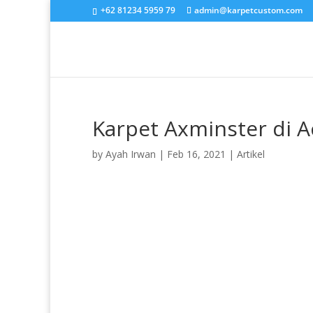
+62 81234 5959 79
admin@karpetcustom.com
Karpet Axminster di A
by
Ayah Irwan
|
Feb 16, 2021
|
Artikel