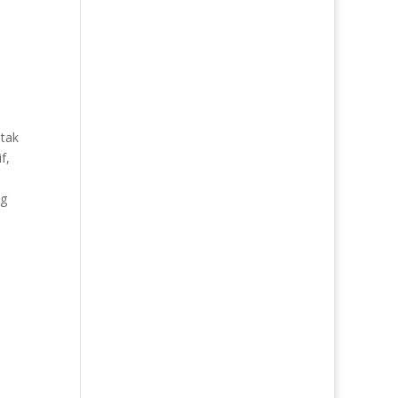
 tak
f,
ng