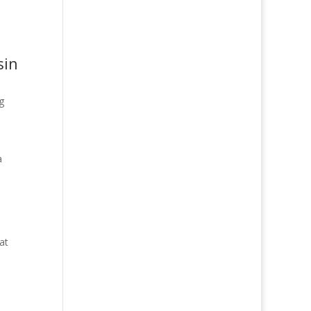
sin
g
a
at