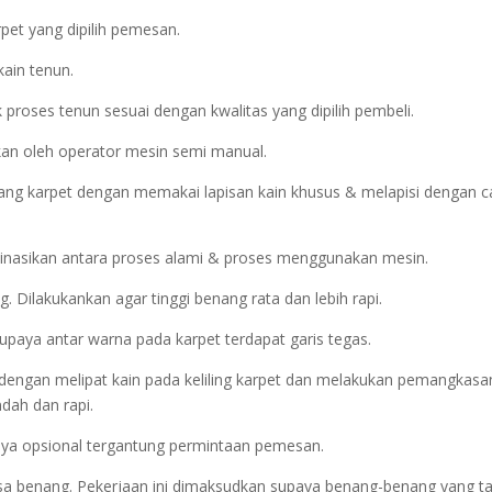
pet yang dipilih pemesan.
kain tenun.
proses tenun sesuai dengan kwalitas yang dipilih pembeli.
kan oleh operator mesin semi manual.
ng karpet dengan memakai lapisan kain khusus & melapisi dengan c
inasikan antara proses alami & proses menggunakan mesin.
Dilakukankan agar tinggi benang rata dan lebih rapi.
upaya antar warna pada karpet terdapat garis tegas.
an dengan melipat kain pada keliling karpet dan melakukan pemangkasa
ndah dan rapi.
atnya opsional tergantung permintaan pemesan.
sisa benang. Pekerjaan ini dimaksudkan supaya benang-benang yang t