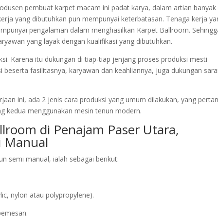
 produsen pembuat karpet macam ini padat karya, dalam artian banyak
erja yang dibutuhkan pun mempunyai keterbatasan. Tenaga kerja ya
empunyai pengalaman dalam menghasilkan Karpet Ballroom. Sehingg
ryawan yang layak dengan kualifikasi yang dibutuhkan.
. Karena itu dukungan di tiap-tiap jenjang proses produksi mesti
si beserta fasilitasnya, karyawan dan keahliannya, juga dukungan sar
jaan ini, ada 2 jenis cara produksi yang umum dilakukan, yang pert
ng kedua menggunakan mesin tenun modern.
llroom di Penajam Paser Utara,
 Manual
 semi manual, ialah sebagai berikut:
c, nylon atau polypropylene).
/pemesan.