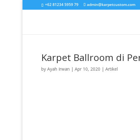
+62 81234 5959 79
admin@karpetcustom.com
Karpet Ballroom di Pe
by
Ayah Irwan
|
Apr 10, 2020
|
Artikel