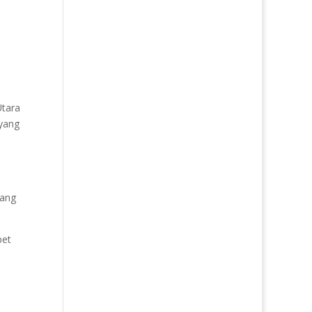
Utara
 yang
yang
pet